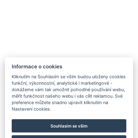
JBX RESORT APARTMENTS
Lipno nad Vltavou 493
382 78 Lipno nad Vltavou
.
POKYNY K PŘÍJEZDU
.
___________________
Provozní řád – ubytování
Informace o cookies
Kliknutím na Souhlasím se vším budou uloženy cookies
JBX RESORT ALBATROS
funkční, výkonnostní, analytické i marketingové -
Přední Výtoň 21
dokážeme vám tak umožnit pohodlné používání webu,
382 73 Přední Výtoň
měřit funkčnost našeho webu i vás cílit reklamou. Své
.
preference můžete snadno upravit kliknutím na
Nastavení cookies.
POKYNY K PŘÍJEZDU
.
Souhlasím se vším
___________________
Provozní
řád – aktivity a wellness